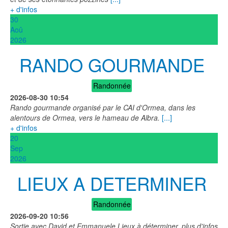
+ d'infos
30
Aoû
2026
RANDO GOURMANDE
Randonnée
2026-08-30
10:54
Rando gourmande organisé par le CAI d'Ormea, dans les
alentours de Ormea, vers le hameau de Albra.
[...]
+ d'infos
20
Sep
2026
LIEUX A DETERMINER
Randonnée
2026-09-20
10:56
Sortie avec David et Emmanuele Lieux à déterminer, plus d'infos