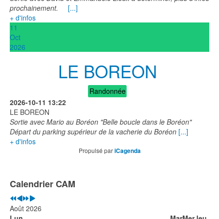
prochainement.
[...]
+ d'infos
11
Oct
2026
LE BOREON
Randonnée
2026-10-11
13:22
LE BOREON
Sortie avec Mario au Boréon "Belle boucle dans le Boréon"
Départ du parking supérieur de la vacherie du Boréon
[...]
+ d'infos
Propulsé par
iCagenda
Année
Mois
Année
Mois
précédente
précédent
suivante
suivant
Calendrier CAM
Août 2026
Lun
Mar
Mer
Jeu