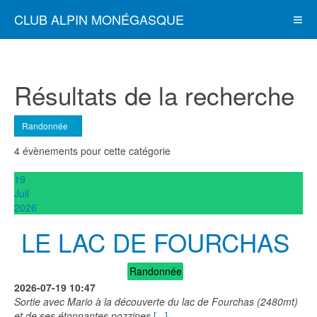
CLUB ALPIN MONÉGASQUE
Résultats de la recherche
Randonnée
4 évènements pour cette catégorie
19
Juil
2026
LE LAC DE FOURCHAS
Randonnée
2026-07-19
10:47
Sortie avec Mario à la découverte du lac de Fourchas (2480mt)
et de ses étonnantes pozzines
[...]