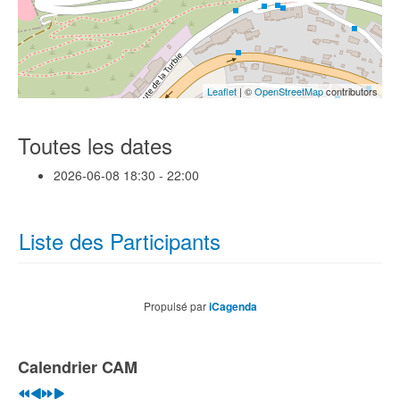
Leaflet
| ©
OpenStreetMap
contributors
Toutes les dates
2026-06-08
18:30 - 22:00
Liste des Participants
Ombeline Spitz
(1)
Yannick Rieg
(1)
Propulsé par
iCagenda
Franck Mauger
(1)
Dia Alioune
(1)
Année
Mois
Année
Mois
Lucile Courtial
(1)
précédente
précédent
suivante
suivant
Calendrier CAM
Julien
(1)
Anderl Heckmair
(1)