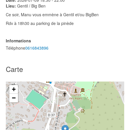
Date:
2026-07-09
18:30
-
22:00
Lieu:
Gentil / Big Ben
Ce soir, Manu vous emmène à Gentil et/ou BigBen
Rdv à 18h30 au parking de la pinède
Informations
Téléphone
0616843896
Carte
+
−