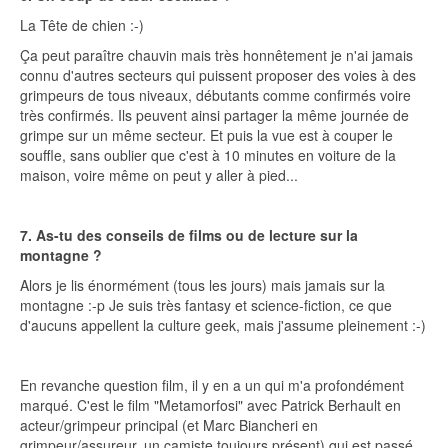
La Tête de chien :-)
Ça peut paraître chauvin mais très honnêtement je n'ai jamais
connu d'autres secteurs qui puissent proposer des voies à des
grimpeurs de tous niveaux, débutants comme confirmés voire
très confirmés. Ils peuvent ainsi partager la même journée de
grimpe sur un même secteur. Et puis la vue est à couper le
souffle, sans oublier que c'est à 10 minutes en voiture de la
maison, voire même on peut y aller à pied...
7. As-tu des conseils de films ou de lecture sur la
montagne ?
Alors je lis énormément (tous les jours) mais jamais sur la
montagne :-p Je suis très fantasy et science-fiction, ce que
d'aucuns appellent la culture geek, mais j'assume pleinement :-)
En revanche question film, il y en a un qui m'a profondément
marqué. C'est le film "Metamorfosi" avec Patrick Berhault en
acteur/grimpeur principal (et Marc Biancheri en
grimpeur/assureur, un camiste toujours présent) qui est passé