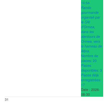
10:54
dimanche 14 juin - 07:00
Rando
Ewelina Karbowiak
(1)
gourmande
dimanche 14 juin - 07:00
organisé par
le CAI
d'Ormea,
dans les
alentours de
Ormea, vers
le hameau de
Albra.
Nombre de
places: 20
Places
disponibles: 3
Places déjà
enregistrées:
17
Date :
2026-
08-30
31